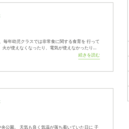
木
、毎年幼児クラスでは非常食に関する食育を 行って
、火が使えなくなったり、電気が使えなかったり...
続きを読む
木
央公園。 天気も良く気温が落ち着いていた日に 子