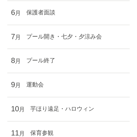
6
保護者面談
月
7
プール開き・七夕・夕涼み会
月
8
プール終了
月
9
運動会
月
10
芋ほり遠足・ハロウィン
月
11
保育参観
月