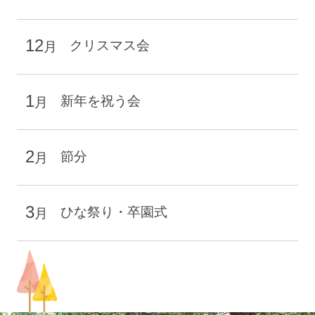
12
クリスマス会
月
1
新年を祝う会
月
2
節分
月
3
ひな祭り・卒園式
月