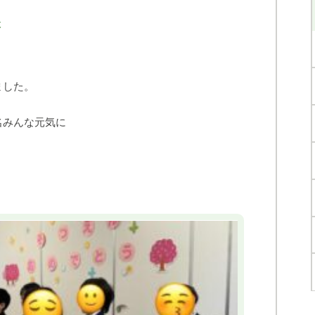
木
ました。
名みんな元気に